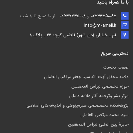
با ما همراه باشید
02533550095 و 02537735008
از ۱۰ صبح تا ۸ شب
info@nt-ameli.ir
قم ـ خيابان (دور شهر) فاطمي كوچه 22 ـ پلاک 8
دسترسی سریع
صفحه نخست
علامه محقق آیت الله سید جعفر مرتضی العاملی
حوزه تخصصی نبراس المحققین
مركز نشر وترجمه آثار علامه عاملی
پژوهشكده تخصصصى سیره‌پژوهی و اندیشه‌های اسلامی
سید محمد مرتضی العاملی
جايرهٔ بین المللی نبراس المحققین