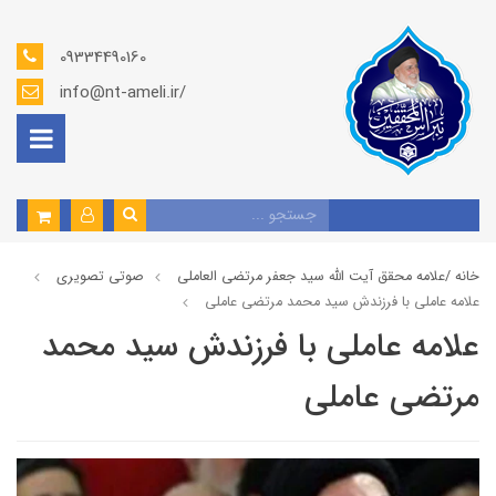
09334490160
info@nt-ameli.ir/
خانه /
علامه محقق آیت الله سید جعفر مرتضی العاملی
صوتي تصويري
علامه عاملي با فرزندش سید محمد مرتضی عاملی
علامه عاملي با فرزندش سید محمد
مرتضی عاملی