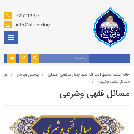
09334490160
info@nt-ameli.ir/
خانه /
علامه محقق آیت الله سید جعفر مرتضی العاملی
پرسش وپاسخ
وبلاگ
مسائل فقهي وشرعي
مسائل فقهي وشرعي