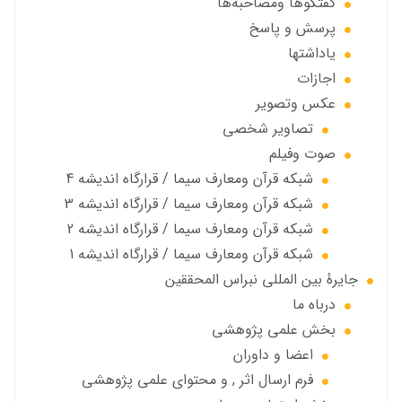
گفتگوها ومصاحبه‌ها
پرسش و پاسخ
یاداشتها
اجازات
عكس وتصوير
تصاوير شخصى
صوت وفیلم
شبكه قرآن ومعارف سيما / قرارگاه انديشه 4
شبكه قرآن ومعارف سيما / قرارگاه انديشه 3
شبكه قرآن ومعارف سيما / قرارگاه انديشه 2
شبكه قرآن ومعارف سيما / قرارگاه انديشه 1
جايرهٔ بین المللی نبراس المحققین
درباه ما
بخش علمی پژوهشی
اعضا و داوران
فرم ارسال اثر , و محتوای علمی پژوهشی