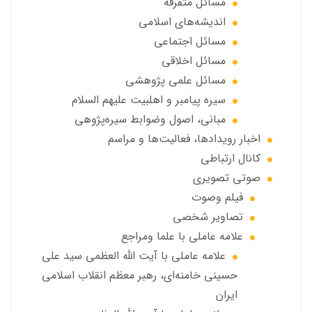
مسائل متفرقه
انديشه‌هاي اسلامي
مسائل اجتماعي
مسائل اخلاقي
مسائل علمی پژوهشی
سيره پيامبر و اهلبيت علیهم السلام
مبانی، اصول وضوابط سيره‌پژوهی
اخبار رويدادها، فعاليت‌ها و مراسم
كانال ارتباطي
صوتي تصويري
فیلم وصوت
تصاویر شخصی
علامه عاملي با علما ومراجع
علامه عاملي با آیت الله العظمی سید علی
حسینی خامنه‌ای، رهبر معظم انقلاب اسلامی
ایران