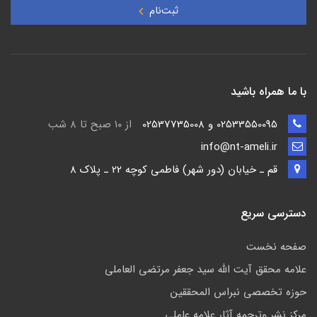
ثبت‌نام
با ما همراه باشید
02533550095 و 02537735008
از ۱۰ صبح تا ۸ شب
info@nt-ameli.ir
قم ـ خيابان (دور شهر) فاطمي كوچه 22 ـ پلاک 8
دسترسی سریع
صفحه نخست
علامه محقق آیت الله سید جعفر مرتضی العاملی
حوزه تخصصی نبراس المحققین
مركز نشر وترجمه آثار علامه عاملی