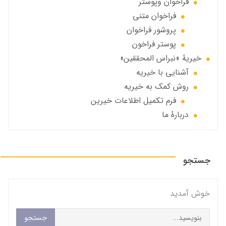
فراخوان‌ وپوستر
فراخوان متني
پروشور فراخوان
پوستر فراخون
خيريهٔ «نبراس المحققين»
آشنایی با خیریه
روش کمک به خیریه
فرم تکمیل اطلاعات خیرین
دربارهٔ ما
جستجو
خوش آمديد
جستجو