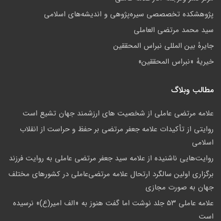
پژوهشكده تخصصصى سیره‌پژوهی و اندیشه‌های اسلامی
سید محمد مرتضی العاملی
جايرهٔ بین المللی نبراس المحققین
خيريهٔ «نبراس المحققين»
مطالب وبلاگ
علامه مرتضي عاملي از شخصيت هاي ارزشمند جهان تشيع است
روایتی از تأکیدات علامه جعفر مرتضی بر حفظ و حراست از انقلاب
اسلامی
روایت‌هایی ناشنیده از علامه سید جعفر مرتضی عاملی به روایت فرزند
برگزاری اولین سالگرد ارتحال علامه مرتضی‌عاملی در کشورهای مختلف
جهان به صورت مجازی
علامه عاملی ۵۳ جلد نوشت اما گفت هنوز به «الف امیر(ع)» نرسیده
است