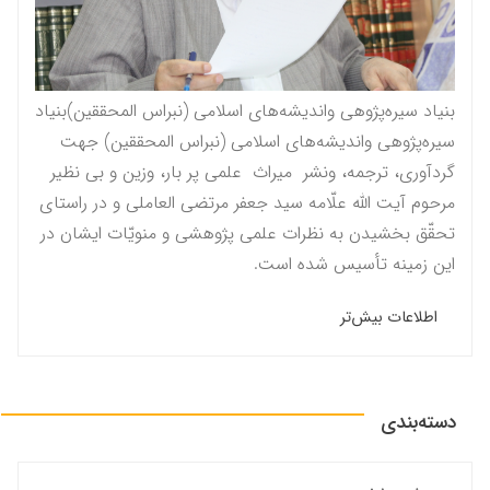
بنیاد سیره‌پژوهی واندیشه‌های اسلامی (نبراس المحققين)بنیاد
سیره‌پژوهی واندیشه‌های اسلامی (نبراس المحققين) جهت
گردآوری، ترجمه، ونشر میراث علمی پر بار، وزین و بی نظیر
مرحوم آيت الله علّامه سيد جعفر مرتضى العاملى و در راستاى
تحقّق بخشيدن به نظرات علمى پژوهشى و منویّات ايشان در
این زمینه تأسیس شده است.
اطلاعات بیش‌تر
دسته‌بندی