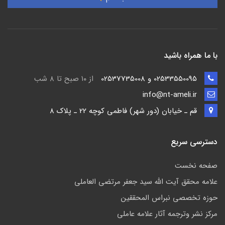
با ما همراه باشید
02533550095 و 02537735008
از ۱۰ صبح تا ۸ شب
info@nt-ameli.ir
قم ـ خيابان (دور شهر) فاطمي كوچه 22 ـ پلاک 8
دسترسی سریع
صفحه نخست
علامه محقق آیت الله سید جعفر مرتضی العاملی
حوزه تخصصی نبراس المحققین
مركز نشر وترجمه آثار علامه عاملی