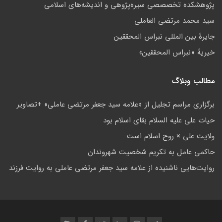
پژوهشكده تخصصصى سیره‌پژوهی و اندیشه‌های اسلامی
سید محمد مرتضی العاملی
جايرهٔ بین المللی نبراس المحققین
خيريهٔ «نبراس المحققين»
مطالب وبلاگ
برگزاری مراسم تجلیل از «علامه سید جعفر مرتضی عاملی» +تصاویر
حيات علی عليه السلام بقاى اسلام بود
ولايت على × روح اسلام است
حاکمى عامل به تکريم شخصيت شهروندان
روایت‌هایی ناشنیده از علامه سید جعفر مرتضی عاملی به روایت فرزند