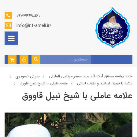
09334490160
info@nt-ameli.ir/
خانه /
علامه محقق آیت الله سید جعفر مرتضی العاملی
صوتي تصويري
علامه با فضلا، اساتید و طلاب لبنانی
علامه عاملي با شيخ نبيل قاووق
علامه عاملي با شيخ نبيل قاووق