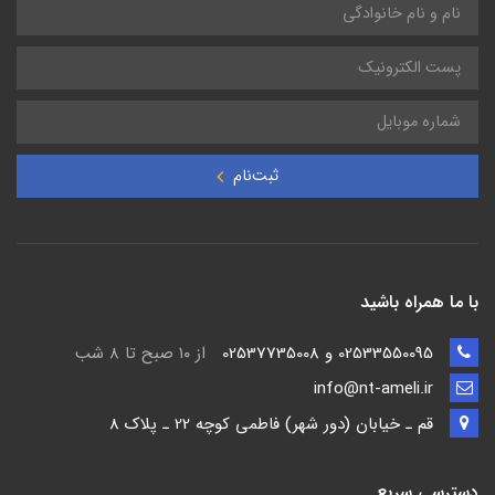
ثبت‌نام
با ما همراه باشید
02533550095 و 02537735008
از ۱۰ صبح تا ۸ شب
info@nt-ameli.ir
قم ـ خيابان (دور شهر) فاطمي كوچه 22 ـ پلاک 8
دسترسی سریع