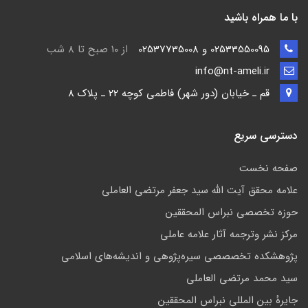
با ما همراه باشید
02533550095 و 02537735008
از ۱۰ صبح تا ۸ شب
info@nt-ameli.ir
قم ـ خيابان (دور شهر) فاطمي كوچه 22 ـ پلاک 8
دسترسی سریع
صفحه نخست
علامه محقق آیت الله سید جعفر مرتضی العاملی
حوزه تخصصی نبراس المحققین
مركز نشر وترجمه آثار علامه عاملی
پژوهشكده تخصصصى سیره‌پژوهی و اندیشه‌های اسلامی
سید محمد مرتضی العاملی
جايرهٔ بین المللی نبراس المحققین