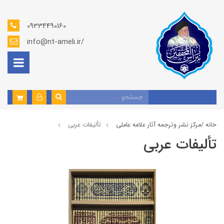
09334490160
info@nt-ameli.ir/
خانه /
مركز نشر وترجمه آثار علامه عاملی
تألیفات عربی
تألیفات عربی