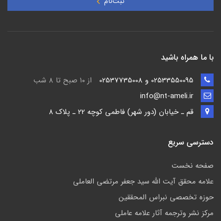
ثبت‌نام
با ما همراه باشید
02533550095 و 02537735008
از ۱۰ صبح تا ۸ شب
info@nt-ameli.ir
قم ـ خيابان (دور شهر) فاطمي كوچه 22 ـ پلاک 8
دسترسی سریع
صفحه نخست
علامه محقق آیت الله سید جعفر مرتضی العاملی
حوزه تخصصی نبراس المحققین
مركز نشر وترجمه آثار علامه عاملی