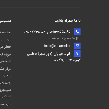
با ما همراه باشید
دسترسی
02533550095 و 02537735008
صفحه 
از ۱۰ صبح تا ۸ شب
علامه م
info@nt-ameli.ir
جعفر مر
قم ـ خيابان (دور شهر) فاطمي
حوزه ت
كوچه 22 ـ پلاک 8
المحققی
مركز نشر
عاملی
پژوهشك
سیره‌پژ
اسلامی
سید مح