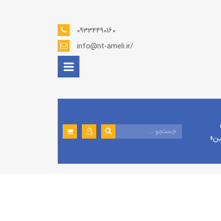
09334490160
info@nt-ameli.ir/
ين»