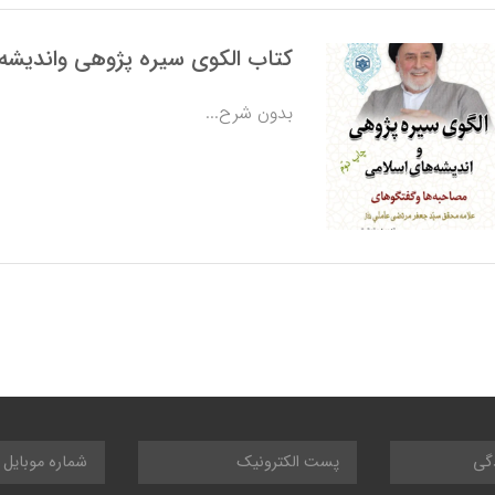
كتاب الكوي سيره پژوهي وانديشه
بدون شرح...