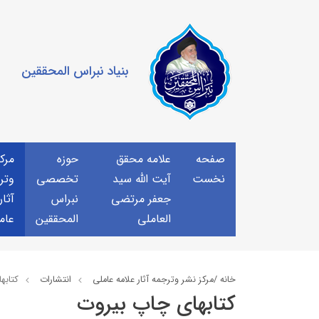
بنیاد نبراس المحققین
صفحه
علامه محقق
حوزه
مرك
نخست
آیت الله سید
تخصصی
وتر
جعفر مرتضی
نبراس
آثار
العاملی
المحققین
عام
خانه /
مركز نشر وترجمه آثار علامه عاملی
انتشارات
كتابه
كتابهاي چاپ بيروت