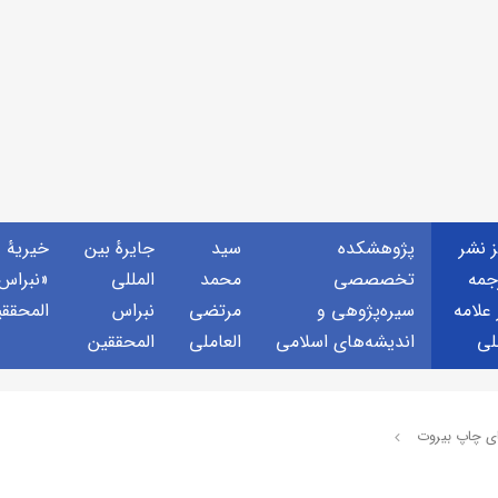
ز نشر
پژوهشكده
سید
جايرهٔ بین
خيريهٔ
جمه
تخصصصى
محمد
المللی
«نبراس
 علامه
سیره‌پژوهی و
مرتضی
نبراس
المحقق
لی
اندیشه‌های اسلامی
العاملی
المحققین
اي چاپ بيروت