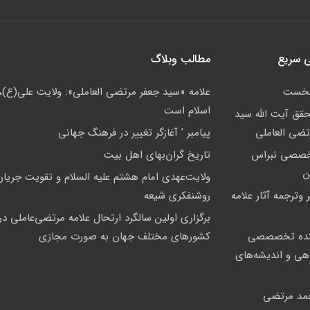
 سریع
مطالب وبلاگ
نخست
علامه «سيد جعفر مرتضي العاملي»: ولايت علي(ع)،
اسلام است
حقق آیت الله سید
تضی العاملی
پيامبر ’ آغازگر تغيير در فرهنگ جهانى
خصصی نبراس
تاريخ گران‌بهاي اهل بيت
ن
ولايت‌عهدى امام هشتم عليه السلام و تقويت جريان
 وترجمه آثار علامه
روشنفكرى شيعه
برگزاری اولین سالگرد ارتحال علامه مرتضی‌عاملی در
ده تخصصصى
کشورهای مختلف جهان به صورت مجازی
وهی و اندیشه‌های
مد مرتضی