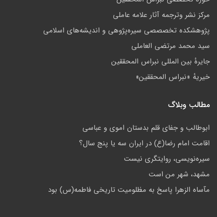
مركز نشر وترجمه آثار علامه عاملی
پژوهشكده تخصصصى سیره‌پژوهی و اندیشه‌های اسلامی
سید محمد مرتضی العاملی
جايرهٔ بین المللی نبراس المحققین
خيريهٔ «نبراس المحققين»
مطالب وبلاگ
ابوطالب و جفای قلم بدستان اموی و عباسی
اقامت امام رضا(ع) در ایران سه یا پنج سال؟
سیره­‌نویسی، روایتگری نیست
مشهد، شهر من است
مآساه الزهرا پاسخ به مظلومیت تاریخی فاطمه(س) بود