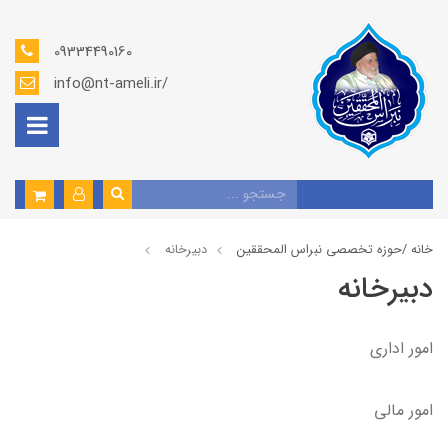
09334490160
info@nt-ameli.ir/
خانه /
حوزه تخصصی نبراس المحققین
دبيرخانه
دبيرخانه
امور اداری
امور مالی