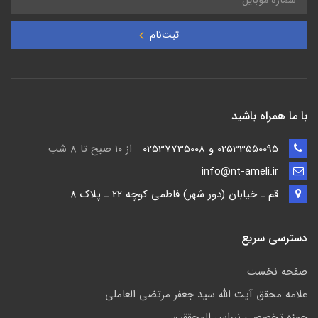
ثبت‌نام
با ما همراه باشید
02533550095 و 02537735008
از ۱۰ صبح تا ۸ شب
info@nt-ameli.ir
قم ـ خيابان (دور شهر) فاطمي كوچه 22 ـ پلاک 8
دسترسی سریع
صفحه نخست
علامه محقق آیت الله سید جعفر مرتضی العاملی
حوزه تخصصی نبراس المحققین