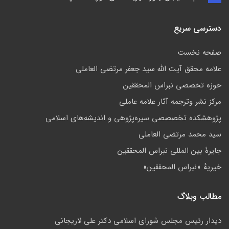
دسترسی سریع
صفحه نخست
علامه محقق آیت الله سید جعفر مرتضی العاملی
حوزه تخصصی نبراس المحققین
مركز نشر وترجمه آثار علامه عاملی
پژوهشكده تخصصصى سیره‌پژوهی و اندیشه‌های اسلامی
سید محمد مرتضی العاملی
جايرهٔ بین المللی نبراس المحققین
خيريهٔ «نبراس المحققين»
مطالب وبلاگ
ديدار رئيس مجلس شوراى اسلامي دكتر على لاريجانى