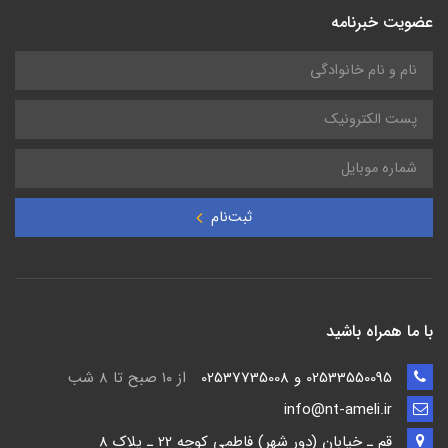
عضویت خبرنامه
ثبت‌نام
با ما همراه باشید
02533550095 و 02537735008
از ۱۰ صبح تا ۸ شب
info@nt-ameli.ir
قم ـ خيابان (دور شهر) فاطمي كوچه 22 ـ پلاک 8