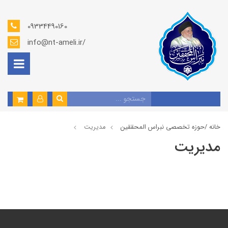
09334490160
info@nt-ameli.ir/
خانه /
حوزه تخصصی نبراس المحققین
مديريت
مديريت