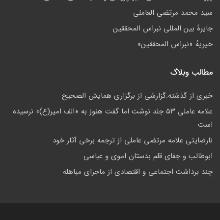
سید محمد مرتضی العاملی
جايرهٔ بین المللی نبراس المحققین
خيريهٔ «نبراس المحققين»
مطالب وبلاگ
خبري از گذشته:گزارشى از برگزارى همايش الصحيح
علامه عاملی ۵۳ جلد نوشت اما گفت هنوز به «الف امیر(ع)» نرسیده
است
نارضایتی علامه مرتضی عاملی از ترجمه برخی آثار خود
ابوطالب و جفای قلم بدستان اموی و عباسی
چند برداشت اجتماعی و اقتصادی از ماجرای مباهله