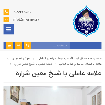
09334490160
info@nt-ameli.ir/
خانه /
علامه محقق آیت الله سید جعفر مرتضی العاملی
صوتي تصويري
علامه با فضلا، اساتید و طلاب لبنانی
علامه عاملي با شيخ معين شرارة
علامه عاملي با شيخ معين شرارة