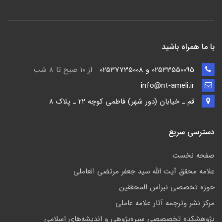
با ما همراه باشید
02533550095 و 02537735008
از ۱۰ صبح تا ۸ شب
info@nt-ameli.ir
قم ـ خيابان (دور شهر) فاطمي كوچه 22 ـ پلاک 8
دسترسی سریع
صفحه نخست
علامه محقق آیت الله سید جعفر مرتضی العاملی
حوزه تخصصی نبراس المحققین
مركز نشر وترجمه آثار علامه عاملی
پژوهشكده تخصصصى سیره‌پژوهی و اندیشه‌های اسلامی