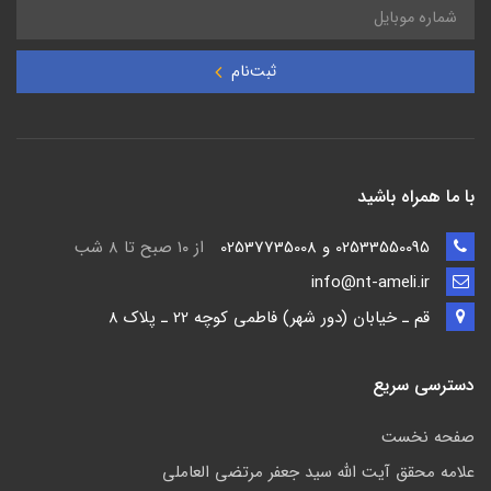
ثبت‌نام
با ما همراه باشید
02533550095 و 02537735008
از ۱۰ صبح تا ۸ شب
info@nt-ameli.ir
قم ـ خيابان (دور شهر) فاطمي كوچه 22 ـ پلاک 8
دسترسی سریع
صفحه نخست
علامه محقق آیت الله سید جعفر مرتضی العاملی