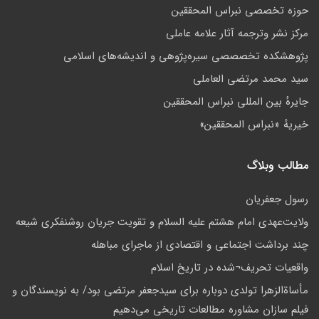
حوزه تخصصی نبراس المحققین
مركز نشر وترجمه آثار علامه عاملی
پژوهشكده تخصصصى سیره‌پژوهی و اندیشه‌های اسلامی
سید محمد مرتضی العاملی
جايرهٔ بین المللی نبراس المحققین
خيريهٔ «نبراس المحققين»
مطالب وبلاگ
رسول جعفریان
ولايت‌عهدى امام هشتم عليه السلام و تقويت جريان روشنفكرى شيعه
چند برداشت اجتماعی و اقتصادی از ماجرای مباهله
واقعيات تحريف¬شده در تاريخ اسلام
مأساة‌الزهرا تولدی دوباره برای سیدجعفر مرتضی بود/ به نویسندگان و
فیلم سازان مشاوره مطالعات تاریخی می‌دهیم