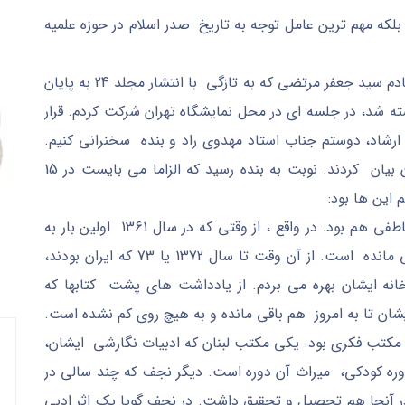
لکه مهم ترین عامل توجه به تاریخ صدر اسلام در حوزه علمیه
امروز به مناسبت کتاب سیرة الامام الحسین (ع) استادم سید جعفر مرتضی که به تازگی با انتشار مجلد 24 به پایان
ته شد، در جلسه ای در محل نمایشگاه تهران شرکت کردم. قرار
رشاد، دوستم جناب استاد مهدوی راد و بنده سخنرانی کنیم.
آن دو بزرگوار مطالبی در باره ویژگی های آثار ایشان بیان کردند. نوبت به بنده رسید که الزاما می بایست در 15
 این ها بود:
رابطه بنده با سید جعفر، علاوه بر شاگردی، رابطه عاطفی هم بود. در واقع ، از وقتی که در سال 1361 اولین بار به
خانه ایشان رفتم، این ارتباط تاکنون استوار و عاطفی مانده است. از آن وقت تا سال 1372 یا 73 که ایران بودند،
بخانه ایشان بهره می بردم. از یادداشت های پشت کتابها که
شان تا به امروز هم باقی مانده و به هیچ روی کم نشده است.
 مکتب فکری بود. یکی مکتب لبنان که ادبیات نگارشی ایشان،
ر دوره کودکی، میراث آن دوره است. دیگر نجف که چند سالی در
ر آنجا هم تحصیل و تحقیق داشت. در نجف گویا یک اثر ادبی