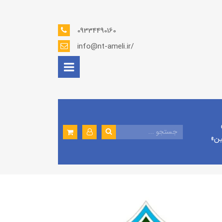
09334490160
info@nt-ameli.ir/
ين»