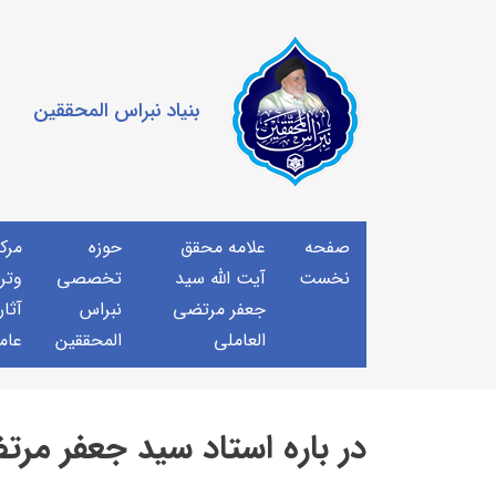
بنیاد نبراس المحققین
صفحه
علامه محقق
حوزه
مرك
نخست
آیت الله سید
تخصصی
وتر
جعفر مرتضی
نبراس
آثار
العاملی
المحققین
عام
در باره استاد سید جعفر مر