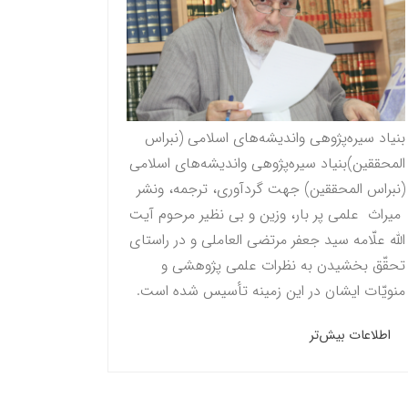
بنیاد سیره‌پژوهی واندیشه‌های اسلامی (نبراس
المحققين)بنیاد سیره‌پژوهی واندیشه‌های اسلامی
(نبراس المحققين) جهت گردآوری، ترجمه، ونشر
میراث علمی پر بار، وزین و بی نظیر مرحوم آيت
الله علّامه سيد جعفر مرتضى العاملى و در راستاى
تحقّق بخشيدن به نظرات علمى پژوهشى و
منویّات ايشان در این زمینه تأسیس شده است.
اطلاعات بیش‌تر