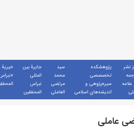
ز نشر
پژوهشكده
سید
جايرهٔ بین
خيريهٔ
جمه
تخصصصى
محمد
المللی
«نبراس
 علامه
سیره‌پژوهی و
مرتضی
نبراس
المحقق
لی
اندیشه‌های اسلامی
العاملی
المحققین
تضی عاملی