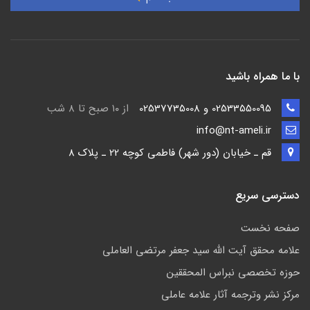
با ما همراه باشید
02533550095 و 02537735008
از ۱۰ صبح تا ۸ شب
info@nt-ameli.ir
قم ـ خيابان (دور شهر) فاطمي كوچه 22 ـ پلاک 8
دسترسی سریع
صفحه نخست
علامه محقق آیت الله سید جعفر مرتضی العاملی
حوزه تخصصی نبراس المحققین
مركز نشر وترجمه آثار علامه عاملی