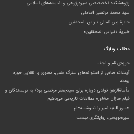
پژوهشكده تخصصصى سیره‌پژوهی و اندیشه‌های اسلامی
سید محمد مرتضی العاملی
جايرهٔ بین المللی نبراس المحققین
خيريهٔ «نبراس المحققين»
مطالب وبلاگ
حوزه‌ى قم و نجف
آیت‌الله صافی از استوانه‌های سترگ علمی، معنوی و انقلابی حوزه‌
بودند
مأساة‌الزهرا تولدی دوباره برای سیدجعفر مرتضی بود/ به نویسندگان و
فیلم سازان مشاوره مطالعات تاریخی می‌دهیم
هنـوز الـفِ امير را ننـوشتـه¬ام
سیره­‌نویسی، روایتگری نیست