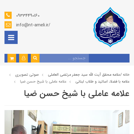
09334490160
info@nt-ameli.ir/
خانه /
علامه محقق آیت الله سید جعفر مرتضی العاملی
صوتي تصويري
علامه با فضلا، اساتید و طلاب لبنانی
علامه عاملي با شيخ حسن ضيا
علامه عاملي با شيخ حسن ضيا