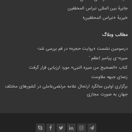
جايرهٔ بین المللی نبراس المحققین
خيريهٔ «نبراس المحققين»
مطالب وبلاگ
درسومین نشست «روایت حجره» در قم بررسی شد؛
سيره¬ى پيامبر اعظم ’
کتاب «الصحیح من سیره النبی» مورد ارزیابی قرار گرفت
زعمای جبهه مقاومت
برگزاری اولین سالگرد ارتحال علامه مرتضی‌عاملی در کشورهای مختلف
جهان به صورت مجازی