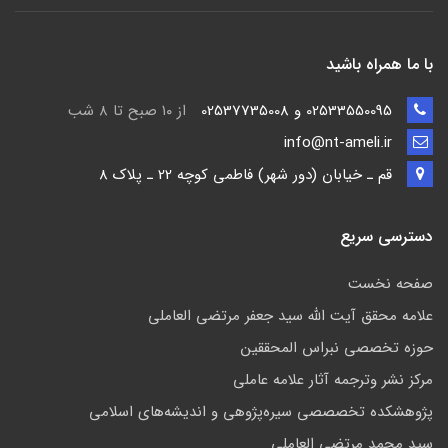
با ما همراه باشید
02533550095 و 02537735008
از ۱۰ صبح تا ۸ شب
info@nt-ameli.ir
قم ـ خيابان (دور شهر) فاطمي كوچه 22 ـ پلاک 8
دسترسی سریع
صفحه نخست
علامه محقق آیت الله سید جعفر مرتضی العاملی
حوزه تخصصی نبراس المحققین
مركز نشر وترجمه آثار علامه عاملی
پژوهشكده تخصصصى سیره‌پژوهی و اندیشه‌های اسلامی
سید محمد مرتضی العاملی