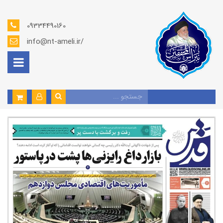
09334490160
info@nt-ameli.ir/