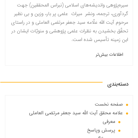
سیره‌پژوهی واندیشه‌های اسلامی (نبراس المحققين) جهت
گردآوری، ترجمه، ونشر میراث علمی پر بار، وزین و بی نظیر
مرحوم آيت الله علّامه سيد جعفر مرتضى العاملى و در راستاى
تحقّق بخشيدن به نظرات علمى پژوهشى و منویّات ايشان در
این زمینه تأسیس شده است.
اطلاعات بیش‌تر
دسته‌بندی
صفحه نخست
علامه محقق آیت الله سید جعفر مرتضی العاملی
معرفی
پرسش وپاسخ