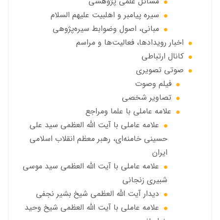
مسائل علمی پژوهشی
سيره پيامبر و اهلبيت علیهم السلام
مبانی، اصول وضوابط سيره‌پژوهی
اخبار رويدادها، فعاليت‌ها و مراسم
كانال ارتباطي
صوتي تصويري
فیلم وصوت
تصاویر شخصی
علامه عاملي با علما ومراجع
علامه عاملي با آیت الله العظمی سید علی
حسینی خامنه‌ای، رهبر معظم انقلاب اسلامی
ایران
علامه عاملي با آيت الله العظمى سید موسی
شبيري زنجاني
ديدار آيت الله العظمى شيخ بشير نجفي
علامه عاملی با آيت الله العظمى شيخ وحيد