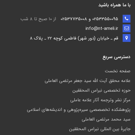
با ما همراه باشید
02533550095 و 02537735008
از ۱۰ صبح تا ۸ شب
info@nt-ameli.ir
قم ـ خيابان (دور شهر) فاطمي كوچه 22 ـ پلاک 8
دسترسی سریع
صفحه نخست
علامه محقق آیت الله سید جعفر مرتضی العاملی
حوزه تخصصی نبراس المحققین
مركز نشر وترجمه آثار علامه عاملی
پژوهشكده تخصصصى سیره‌پژوهی و اندیشه‌های اسلامی
سید محمد مرتضی العاملی
جايرهٔ بین المللی نبراس المحققین