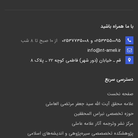
با ما همراه باشید
02533550095 و 02537735008
از ۱۰ صبح تا ۸ شب
info@nt-ameli.ir
قم ـ خيابان (دور شهر) فاطمي كوچه 22 ـ پلاک 8
دسترسی سریع
صفحه نخست
علامه محقق آیت الله سید جعفر مرتضی العاملی
حوزه تخصصی نبراس المحققین
مركز نشر وترجمه آثار علامه عاملی
پژوهشكده تخصصصى سیره‌پژوهی و اندیشه‌های اسلامی