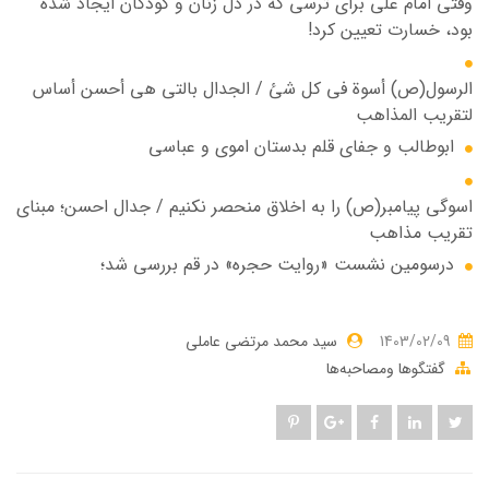
وقتی امام علی برای ترسی که در دل زنان و کودکان ایجاد شده
بود، خسارت تعیین کرد!
الرسول(ص) أسوة في کل شئ / الجدال بالتي هي أحسن أساس
لتقریب المذاهب
ابوطالب و جفای قلم بدستان اموی و عباسی
اسوگی پیامبر(ص) را به اخلاق منحصر نکنیم / جدال احسن؛ مبنای
تقریب مذاهب
درسومین نشست «روایت حجره» در قم بررسی شد؛
1403/02/09
سید محمد مرتضی عاملی
گفتگوها ومصاحبه‌ها