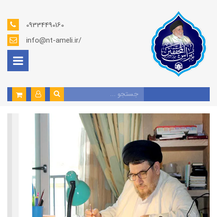
09334490160
info@nt-ameli.ir/