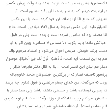
«لامساس» یعنی به من دست نزنید. بنده چند وقت پیش عکسی
در اینترنت دیدم که به نظر بنده با این فرد منطبق است. آن
تعریفی که حاج آقا از اوصاف آن فرد کرده است با این عکس
انطباق دارد. این عکس مربوط به سال ۱۹۲۱ میلادی است. حاج
آقا معتقد بود که سامری نمرده است و زنده است ولی در طول
حیاتش دائما باید بگوید «لا مساس لا مساس» چون اگر به او
دست بزنند خودش مریض احوال می‌شود و استناد مرحوم والد
هم به این قسمت آیه است: فَاذْهَبْ فَإِنَّ لَكَ فِي الْحَيَاةِ. موضوع
دیگر هم بیان این تعبیر است _بنا به نقل دکتر علیرضا هَزار از
پرفسور ناصیف نصار که از بزرگترین فیلسوفان ملحد خاورمیانه
بود_ که می‌گفت: من خدای جعفر مرتضی را قبول ندارم چه برسد
که رسولی فرستاده باشد و حسینی داشته باشد ولی سیدجعفر را
ستایش می‌کنم چون با اینکه از حوزه برآمده است قلم او بالاترین
قلم معاصر است! آیت‌الله خامنه‌ای هم در پیام تسلیتشان