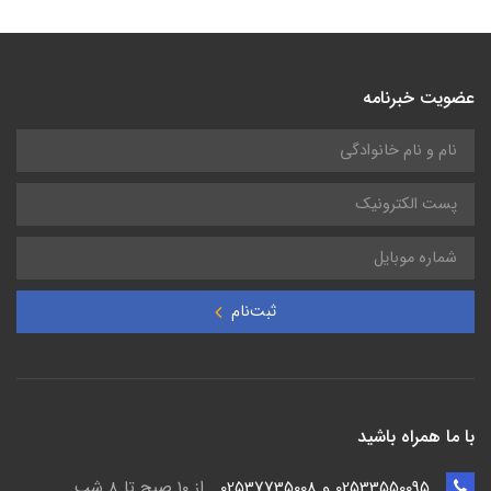
عضویت خبرنامه
ثبت‌نام
با ما همراه باشید
02533550095 و 02537735008
از ۱۰ صبح تا ۸ شب