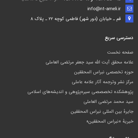
info@nt-ameli.ir
قم ـ خيابان (دور شهر) فاطمي كوچه 22 ـ پلاک 8
دسترسی سریع
صفحه نخست
علامه محقق آیت الله سید جعفر مرتضی العاملی
حوزه تخصصی نبراس المحققین
مركز نشر وترجمه آثار علامه عاملی
پژوهشكده تخصصصى سیره‌پژوهی و اندیشه‌های اسلامی
سید محمد مرتضی العاملی
جايرهٔ بین المللی نبراس المحققین
خيريهٔ «نبراس المحققين»