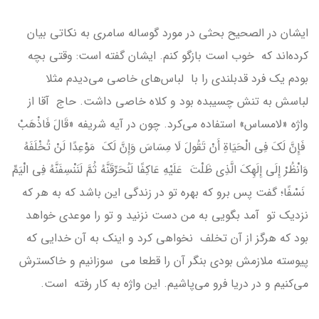
ایشان در الصحیح بحثی در مورد گوساله سامری به نکاتی بیان
کرده‌اند که خوب است بازگو کنم. ایشان گفته است: وقتی بچه
بودم یک فرد قدبلندی را با لباس‌های خاصی می‌دیدم مثلا
لباسش به تنش چسیبده بود و کلاه خاصی داشت. حاج آقا از
واژه «لامساس» استفاده می‌کرد. چون در آیه شریفه «قَالَ فَاذْهَبْ
فَإِنَّ لَكَ فِي الْحَيَاةِ أَنْ تَقُولَ لَا مِسَاسَ وَإِنَّ لَكَ مَوْعِدًا لَنْ تُخْلَفَهُ
وَانْظُرْ إِلَى إِلَهِكَ الَّذِي ظَلْتَ عَلَيْهِ عَاكِفًا لَنُحَرِّقَنَّهُ ثُمَّ لَنَنْسِفَنَّهُ فِي الْيَمِّ
نَسْفًا؛ گفت پس برو كه بهره تو در زندگى اين باشد كه به هر كه
نزديك تو آمد بگويى به من دست نزنيد و تو را موعدى خواهد
بود كه هرگز از آن تخلف نخواهى كرد و اينك به آن خدايى كه
پيوسته ملازمش بودى بنگر آن را قطعا مى‏ سوزانيم و خاكسترش
مى‌كنيم و در دريا فرو مى‌‏پاشيم. این واژه به کار رفته است.