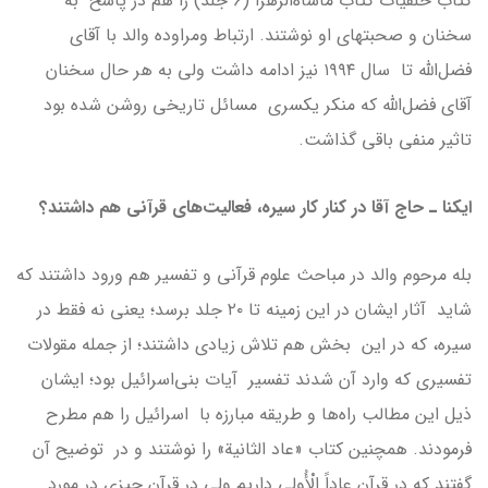
کتاب خلفیات کتاب مأساةالزهرا (۶ جلد) را هم در پاسخ به
سخنان و صحبتهای او نوشتند. ارتباط ومراوده والد با آقای
فضل‌الله تا سال ۱۹۹۴ نیز ادامه داشت ولی به هر حال سخنان
آقای فضل‌الله که منکر یکسری مسائل تاریخی روشن شده بود
تاثیر منفی باقی گذاشت.
ایکنا ـ حاج آقا در کنار کار سیره، فعالیت‌های قرآنی هم داشتند؟
بله مرحوم والد در مباحث علوم قرآنی و تفسیر هم ورود داشتند که
شاید آثار ایشان در این زمینه تا ۲۰ جلد برسد؛ یعنی نه فقط در
سیره، که در این بخش هم تلاش زیادی داشتند؛ از جمله مقولات
تفسیری که وارد آن شدند تفسیر آیات بنی‌اسرائیل بود؛ ایشان
ذیل این مطالب راه‌ها و طریقه مبارزه با اسرائیل را هم مطرح
فرمودند. همچنین کتاب «عاد الثانیة» را نوشتند و در توضیح آن
گفتند که در قرآن عاداً الْأُولى داریم ولی در قرآن چیزی در مورد