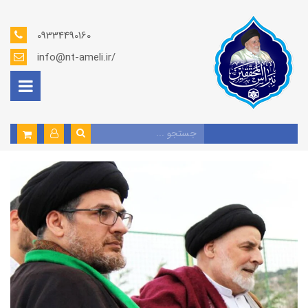
09334490160
info@nt-ameli.ir/