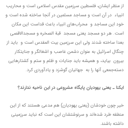
از منظر ایشان، فلسطین سرزمین مقدس اسلامی است و محاریب
انبیاء در آن است و مساجد مسلمین در آنجا ساخته شده است و
خود این مساجد و محراب‎‌های انبیاء باعث قداست این مکان
است. هر دو مسجد یعنی مسجد قبة الصخره و مسجدالاقصی
بعدا ساخته شدند ولی این سرزمین بیت ‌المقدس است و باید از
چنگال اسرائیل به عنوان دشمن غاصب و اشغالگر و جنایتکار
بیرون بیاید، و هميشه بايد جنايات و ظلم و ستم و كشتارهايى
دسته‌جمعى آنها را به جهانيان گوشزد و يادآوردى کرد.
ایکنا ـ یعنی یهودیان پایگاه مشروعی در این ناحیه ندارند؟
خير چون خودشان (يعني يهوديان) هم مدعی هستند که از این
منطقه طرد شده‌اند و سرنوشتشان این است که نباید سرزمینی
داشته باشند.