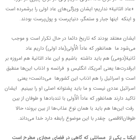
«عاد الثانیة» نداریم؛ ایشان ویژگی‌های عاد اولی را برشمرده است
و اینکه اینها جبار و ستمگر، دنیاپرست و پول‌پرست بودند.
ایشان معتقد بودند که تاریخ دائما در حال تکرار است و موجب
می‌شود ما همانطور که عاداً الْأُولى(عاد اولی) داریم عاد
ثانیة(دومی) هم باید داشته باشیم و این عاد الثانية هم امروزه بر
ابرقدرت‌ها یعنی آمریکا، انگلیس و فرانسه و اذناب این‌ها منطبق
است و اسرائیل را هم اذناب این کشورها می‌دانست؛ یعنی
اسرائیل عددی نیست و ما باید پشتوانه اصلی او را ببینیم. ایشان
تاکید دارند همانطور که عاداً الْأُولى با تندبادها و طوفان از بین
رفت این‌ها هم باید با همان نوع عذاب‌ها از بین بروند؛ حالا
طوفان‌الاقصی چقدر با این موضوع رابطه دارد خدا می‌داند.
ایکنا ـ یکی از مسائلی که گاهی در فضای مجازی مطرح است