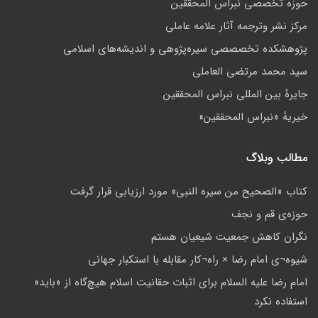
حوزه تخصصی نبراس المحققین
مركز نشر وترجمه آثار علامه عاملی
پژوهشكده تخصصصى سیره‌پژوهی و اندیشه‌های اسلامی
سید محمد مرتضی العاملی
جايرهٔ بین المللی نبراس المحققین
خيريهٔ «نبراس المحققين»
مطالب وبلاگ
کتاب «الصحیح من سیره النبی» مورد ارزیابی قرار گرفت
حوزه‌ى قم و نجف
نگران کاهش جمعيت شيعيان هستم
شيوه¬ى امام رضا × راه¬کار مقابله با استکبار جهانى
امام رضا عليه السلام براى اثبات حقانيت اسلام هيچ‌گاه از «بايد»
استفاده نکرد