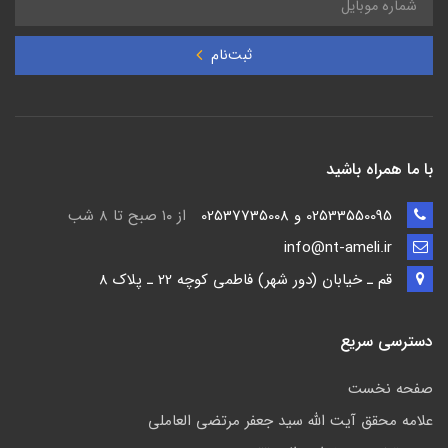
ثبت‌نام
با ما همراه باشید
02533550095 و 02537735008
از ۱۰ صبح تا ۸ شب
info@nt-ameli.ir
قم ـ خيابان (دور شهر) فاطمي كوچه 22 ـ پلاک 8
دسترسی سریع
صفحه نخست
علامه محقق آیت الله سید جعفر مرتضی العاملی