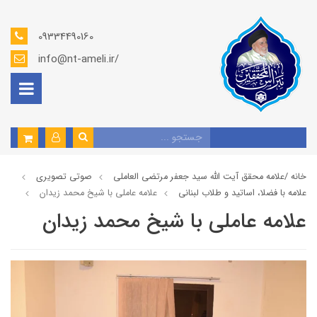
09334490160
info@nt-ameli.ir/
خانه /
علامه محقق آیت الله سید جعفر مرتضی العاملی
صوتي تصويري
علامه با فضلا، اساتید و طلاب لبنانی
علامه عاملي با شيخ محمد زيدان
علامه عاملي با شيخ محمد زيدان