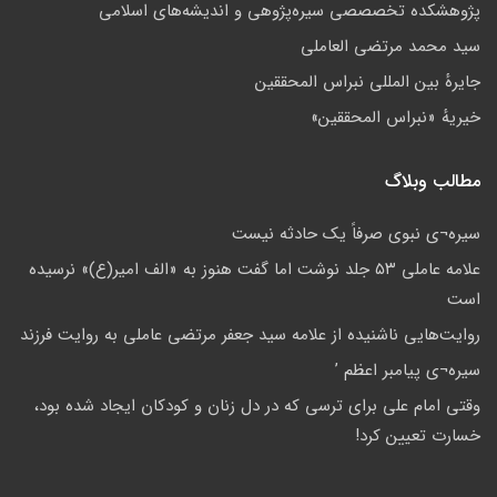
پژوهشكده تخصصصى سیره‌پژوهی و اندیشه‌های اسلامی
سید محمد مرتضی العاملی
جايرهٔ بین المللی نبراس المحققین
خيريهٔ «نبراس المحققين»
مطالب وبلاگ
سيره¬ى نبوى صرفاً يک حادثه نيست
علامه عاملی ۵۳ جلد نوشت اما گفت هنوز به «الف امیر(ع)» نرسیده
است
روایت‌هایی ناشنیده از علامه سید جعفر مرتضی عاملی به روایت فرزند
سيره¬ى پيامبر اعظم ’
وقتی امام علی برای ترسی که در دل زنان و کودکان ایجاد شده بود،
خسارت تعیین کرد!