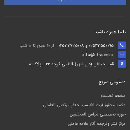
با ما همراه باشید
02533550095 و 02537735008
از ۱۰ صبح تا ۸ شب
info@nt-ameli.ir
قم ـ خيابان (دور شهر) فاطمي كوچه 22 ـ پلاک 8
دسترسی سریع
صفحه نخست
علامه محقق آیت الله سید جعفر مرتضی العاملی
حوزه تخصصی نبراس المحققین
مركز نشر وترجمه آثار علامه عاملی