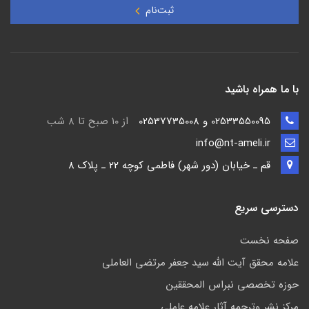
ثبت‌نام
با ما همراه باشید
02533550095 و 02537735008
از ۱۰ صبح تا ۸ شب
info@nt-ameli.ir
قم ـ خيابان (دور شهر) فاطمي كوچه 22 ـ پلاک 8
دسترسی سریع
صفحه نخست
علامه محقق آیت الله سید جعفر مرتضی العاملی
حوزه تخصصی نبراس المحققین
مركز نشر وترجمه آثار علامه عاملی