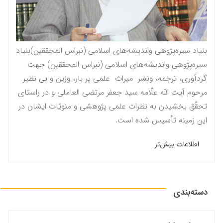
بنیاد سیره‌پژوهی واندیشه‌های اسلامی (نبراس المحققين)بنیاد
سیره‌پژوهی واندیشه‌های اسلامی (نبراس المحققين) جهت
گردآوری، ترجمه، ونشر میراث علمی پر بار، وزین و بی نظیر
مرحوم آيت الله علّامه سيد جعفر مرتضى العاملى و در راستاى
تحقّق بخشيدن به نظرات علمى پژوهشى و منویّات ايشان در
این زمینه تأسیس شده است.
اطلاعات بیش‌تر
دسته‌بندی