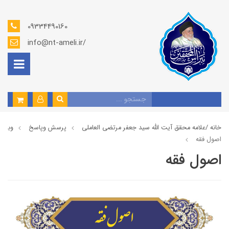
09334490160
info@nt-ameli.ir/
خانه /
علامه محقق آیت الله سید جعفر مرتضی العاملی
پرسش وپاسخ
وبلاگ
اصول فقه
اصول فقه