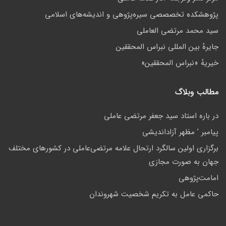
پژوهشكده تخصصصى سیره‌پژوهی و اندیشه‌های اسلامی
سید محمد مرتضی العاملی
جايرهٔ بین المللی نبراس المحققین
خيريهٔ «نبراس المحققين»
مطالب وبلاگ
در باره استاد سید جعفر مرتضی عاملی
پيامبر ’ مظهر آزادانديشی
برگزاری اولین سالگرد ارتحال علامه مرتضی‌عاملی در کشورهای مختلف
جهان به صورت مجازی
امامت‌پژوهى
حاکمى عامل به تکريم شخصيت شهروندان