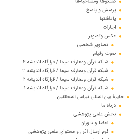
گفتگوها ومصاحبه‌ها
پرسش و پاسخ
یاداشتها
اجازات
عكس وتصوير
تصاوير شخصى
صوت وفیلم
شبكه قرآن ومعارف سيما / قرارگاه انديشه 4
شبكه قرآن ومعارف سيما / قرارگاه انديشه 3
شبكه قرآن ومعارف سيما / قرارگاه انديشه 2
شبكه قرآن ومعارف سيما / قرارگاه انديشه 1
جايرهٔ بین المللی نبراس المحققین
درباه ما
بخش علمی پژوهشی
اعضا و داوران
فرم ارسال اثر , و محتوای علمی پژوهشی