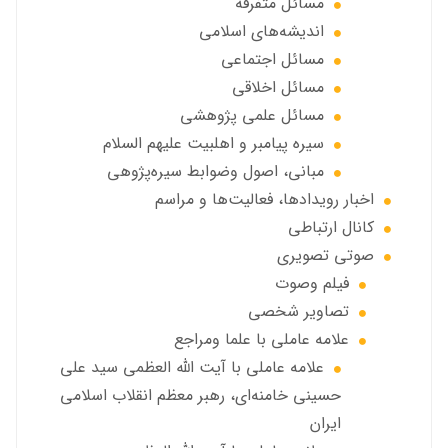
مسائل متفرقه
انديشه‌هاي اسلامي
مسائل اجتماعي
مسائل اخلاقي
مسائل علمی پژوهشی
سيره پيامبر و اهلبيت علیهم السلام
مبانی، اصول وضوابط سيره‌پژوهی
اخبار رويدادها، فعاليت‌ها و مراسم
كانال ارتباطي
صوتي تصويري
فیلم وصوت
تصاویر شخصی
علامه عاملي با علما ومراجع
علامه عاملي با آیت الله العظمی سید علی
حسینی خامنه‌ای، رهبر معظم انقلاب اسلامی
ایران