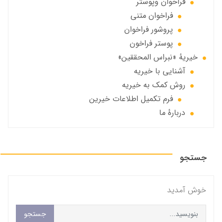
فراخوان‌ وپوستر
فراخوان متني
پروشور فراخوان
پوستر فراخون
خيريهٔ «نبراس المحققين»
آشنایی با خیریه
روش کمک به خیریه
فرم تکمیل اطلاعات خیرین
دربارهٔ ما
جستجو
خوش آمديد
جستجو