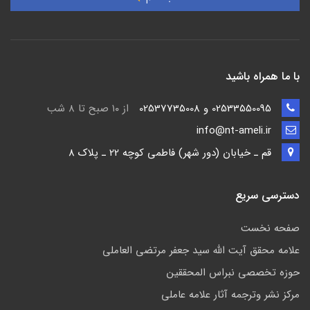
با ما همراه باشید
02533550095 و 02537735008
از ۱۰ صبح تا ۸ شب
info@nt-ameli.ir
قم ـ خيابان (دور شهر) فاطمي كوچه 22 ـ پلاک 8
دسترسی سریع
صفحه نخست
علامه محقق آیت الله سید جعفر مرتضی العاملی
حوزه تخصصی نبراس المحققین
مركز نشر وترجمه آثار علامه عاملی