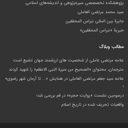
پژوهشكده تخصصصى سیره‌پژوهی و اندیشه‌های اسلامی
سید محمد مرتضی العاملی
جايرهٔ بین المللی نبراس المحققین
خيريهٔ «نبراس المحققين»
مطالب وبلاگ
علامه مرتضي عاملي از شخصيت هاي ارزشمند جهان تشيع است
مترجمان، محتوای «الصحیح من سیرة النبی الاعظم» را شهید کردند
علامه سيد جعفر مرتضي العاملي در همايش «... تا آرمان شهر رضوي»
؛
درسومین نشست «روایت حجره» در قم بررسی شد؛
واقعيات تحريف شده در تاريخ اسلام