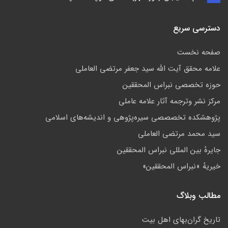
دسترسی سریع
صفحه نخست
علامه محقق آیت الله سید جعفر مرتضی العاملی
حوزه تخصصی نبراس المحققین
مركز نشر وترجمه آثار علامه عاملی
پژوهشكده تخصصصى سیره‌پژوهی و اندیشه‌های اسلامی
سید محمد مرتضی العاملی
جايرهٔ بین المللی نبراس المحققین
خيريهٔ «نبراس المحققين»
مطالب وبلاگ
تاريخ گران‌بهاي اهل بيت