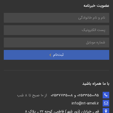
عضویت خبرنامه
ثبت‌نام
با ما همراه باشید
02533550095 و 02537735008
از ۱۰ صبح تا ۸ شب
info@nt-ameli.ir
قم ـ خيابان (دور شهر) فاطمي كوچه 22 ـ پلاک 8