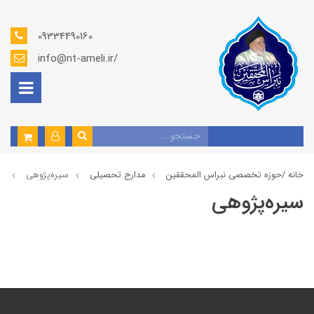
09334490160
info@nt-ameli.ir/
خانه /
حوزه تخصصی نبراس المحققین
مدارج تحصیلی
سیره‌پژوهی
سیره‌پژوهی