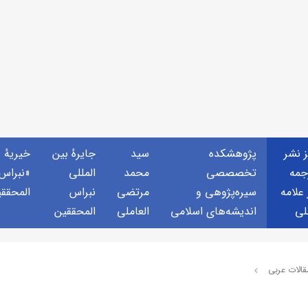
ز نشر
پژوهشكده
سید
جايرهٔ بین
خيريهٔ
جمه
تخصصصى
محمد
المللی
«نبراس
 علامه
سیره‌پژوهی و
مرتضی
نبراس
المحقق
لی
اندیشه‌های اسلامی
العاملی
المحققین
قالات عربی