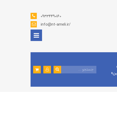
09334490160
info@nt-ameli.ir/
ين»