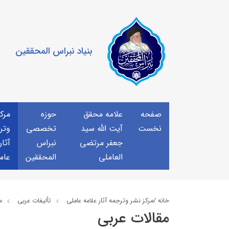
بنیاد نبراس المحققین
صفحه
علامه محقق
حوزه
مرك
نخست
آیت الله سید
تخصصی
وتر
جعفر مرتضی
نبراس
آثار
العاملی
المحققین
عام
خانه /
مركز نشر وترجمه آثار علامه عاملی
تألیفات عربی
م
مقالات عربی