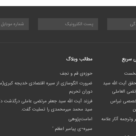
 سریع
مطالب وبلاگ
نخست
حوزه‌ى قم و نجف
حقق آیت الله سید
ضرورت الگوسازی از سیره اقتصادی خدیجه کبری(س
تضی العاملی
دوران تحریم
خصصی نبراس
فرزند آیت الله سید جعفر مرتضی عاملی درگذشت دک
ن
سید محمد میرمحمدی را تسلیت گفت.
 وترجمه آثار علامه
امامت‌پژوهى
سيره¬ى پيامبر اعظم ’