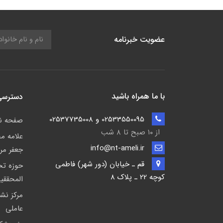
عضویت خبرنامه
با ما همراه باشید
دسترسی
02533550095 و 02537735008
صفحه 
از ۱۰ صبح تا ۸ شب
علامه م
info@nt-ameli.ir
جعفر مر
قم ـ خيابان (دور شهر) فاطمي
حوزه ت
كوچه 22 ـ پلاک 8
المحققی
مركز نشر
عاملی