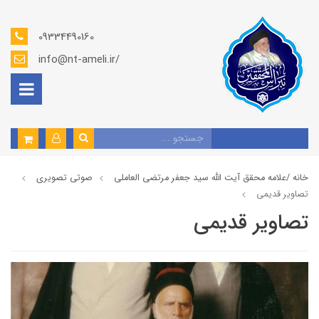
09334490160
info@nt-ameli.ir/
خانه /
علامه محقق آیت الله سید جعفر مرتضی العاملی
صوتي تصويري
تصاویر قديمي
تصاویر قديمي