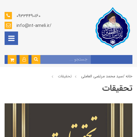
09334490160
info@nt-ameli.ir/
خانه /
سید محمد مرتضی العاملی
تحقیقات
تحقیقات