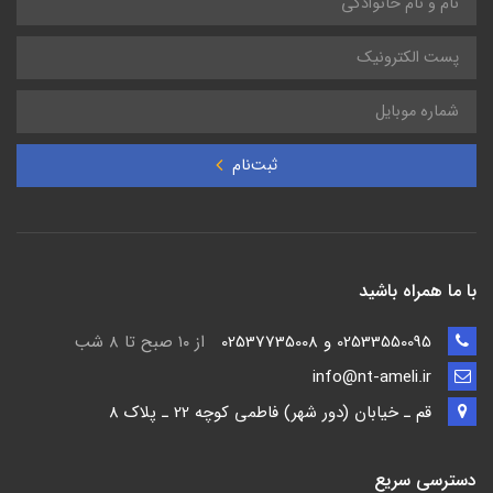
ثبت‌نام
با ما همراه باشید
02533550095 و 02537735008
از ۱۰ صبح تا ۸ شب
info@nt-ameli.ir
قم ـ خيابان (دور شهر) فاطمي كوچه 22 ـ پلاک 8
دسترسی سریع