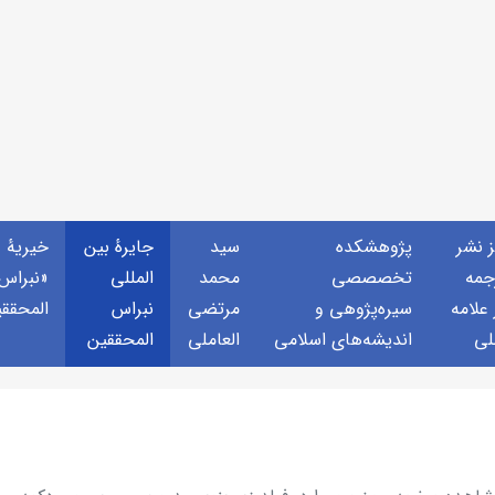
ز نشر
پژوهشكده
سید
جايرهٔ بین
خيريهٔ
جمه
تخصصصى
محمد
المللی
«نبراس
 علامه
سیره‌پژوهی و
مرتضی
نبراس
المحقق
لی
اندیشه‌های اسلامی
العاملی
المحققین