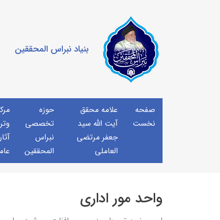
بنیاد نبراس المحققین
صفحه
علامه محقق
حوزه
مرك
نخست
آیت الله سید
تخصصی
وتر
جعفر مرتضی
نبراس
آثار
العاملی
المحققین
عام
واحد مور اداری