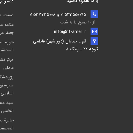
با ما همراه باشید
دسترسی
02533550095 و 02537735008
صفحه 
از ۱۰ صبح تا ۸ شب
علامه م
info@nt-ameli.ir
جعفر مر
قم ـ خيابان (دور شهر) فاطمي
حوزه ت
كوچه 22 ـ پلاک 8
المحققی
مركز نشر
عاملی
پژوهشك
سیره‌پژ
اسلامی
سید مح
العاملی
جايرهٔ ب
المحققی