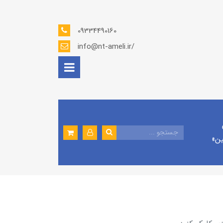
09334490160
info@nt-ameli.ir/
ين»