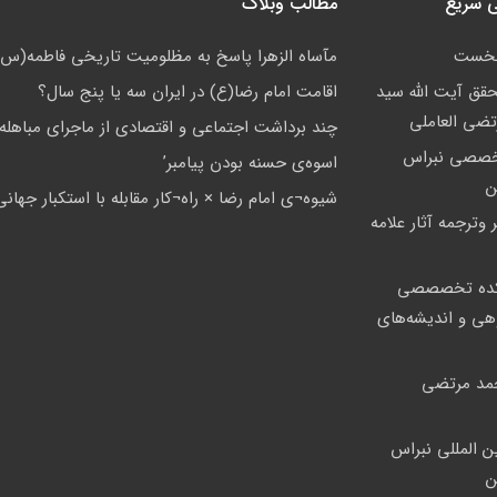
 سریع
مطالب وبلاگ
نخست
مآساه الزهرا پاسخ به مظلومیت تاریخی فاطمه(س)
حقق آیت الله سید
اقامت امام رضا(ع) در ایران سه یا پنج سال؟
تضی العاملی
چند برداشت اجتماعی و اقتصادی از ماجرای مباهله
خصصی نبراس
اسوه‌ى حسنه بودن پيامبر’
ن
شيوه¬ى امام رضا × راه¬کار مقابله با استکبار جهانى
 وترجمه آثار علامه
ده تخصصصى
وهی و اندیشه‌های
مد مرتضی
ین المللی نبراس
ن