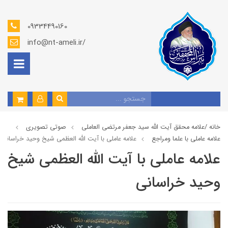
09334490160
info@nt-ameli.ir/
خانه /
علامه محقق آیت الله سید جعفر مرتضی العاملی
صوتي تصويري
علامه عاملي با علما ومراجع
علامه عاملی با آيت الله العظمى شيخ وحيد خراساني
علامه عاملی با آيت الله العظمى شيخ
وحيد خراساني