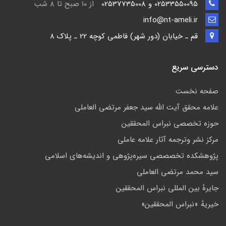
02533550095 و 02537735008
از ۱۰ صبح تا ۸ شب
info@nt-ameli.ir
قم ـ خيابان (دور شهر) فاطمي كوچه 22 ـ پلاک 8
دسترسی سریع
صفحه نخست
علامه محقق آیت الله سید جعفر مرتضی العاملی
حوزه تخصصی نبراس المحققین
مركز نشر وترجمه آثار علامه عاملی
پژوهشكده تخصصصى سیره‌پژوهی و اندیشه‌های اسلامی
سید محمد مرتضی العاملی
جايرهٔ بین المللی نبراس المحققین
خيريهٔ «نبراس المحققين»