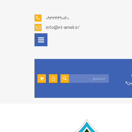
09334490160
info@nt-ameli.ir/
ين»