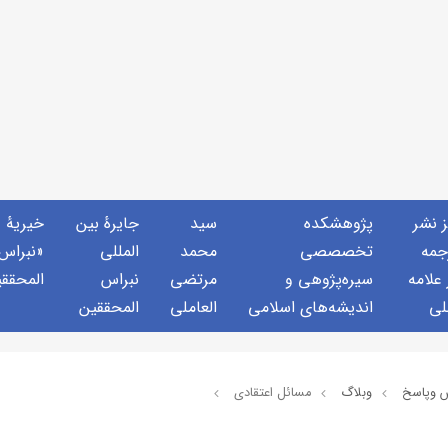
ز نشر
پژوهشكده
سید
جايرهٔ بین
خيريهٔ
جمه
تخصصصى
محمد
المللی
«نبراس
 علامه
سیره‌پژوهی و
مرتضی
نبراس
المحقق
لی
اندیشه‌های اسلامی
العاملی
المحققین
 وپاسخ
وبلاگ
مسائل اعتقادی