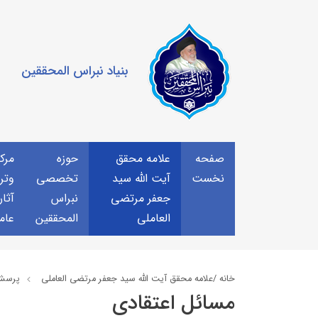
بنیاد نبراس المحققین
صفحه
علامه محقق
حوزه
مرك
نخست
آیت الله سید
تخصصی
وتر
جعفر مرتضی
نبراس
آثار
العاملی
المحققین
عام
خانه /
علامه محقق آیت الله سید جعفر مرتضی العاملی
پرسش
مسائل اعتقادی