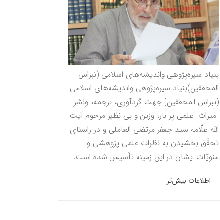
بنیاد سیره‌پژوهی واندیشه‌های اسلامی (نبراس
المحققين)بنیاد سیره‌پژوهی واندیشه‌های اسلامی
(نبراس المحققين) جهت گردآوری، ترجمه، ونشر
میراث علمی پر بار، وزین و بی نظیر مرحوم آيت
الله علّامه سيد جعفر مرتضى العاملى و در راستاى
تحقّق بخشيدن به نظرات علمى پژوهشى و
منویّات ايشان در این زمینه تأسیس شده است.
اطلاعات بیش‌تر