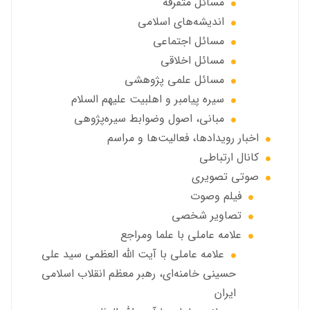
مسائل متفرقه
انديشه‌هاي اسلامي
مسائل اجتماعي
مسائل اخلاقي
مسائل علمی پژوهشی
سيره پيامبر و اهلبيت علیهم السلام
مبانی، اصول وضوابط سيره‌پژوهی
اخبار رويدادها، فعاليت‌ها و مراسم
كانال ارتباطي
صوتي تصويري
فیلم وصوت
تصاویر شخصی
علامه عاملي با علما ومراجع
علامه عاملي با آیت الله العظمی سید علی
حسینی خامنه‌ای، رهبر معظم انقلاب اسلامی
ایران