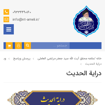
09334490160
info@nt-ameli.ir/
خانه /
علامه محقق آیت الله سید جعفر مرتضی العاملی
پرسش وپاسخ
وبلاگ
درایة الحديث
درایة الحديث