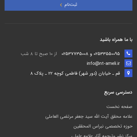
ثبت‌نام
با ما همراه باشید
02533550095 و 02537735008
از ۱۰ صبح تا ۸ شب
info@nt-ameli.ir
قم ـ خيابان (دور شهر) فاطمي كوچه 22 ـ پلاک 8
دسترسی سریع
صفحه نخست
علامه محقق آیت الله سید جعفر مرتضی العاملی
حوزه تخصصی نبراس المحققین
مركز نشر وترجمه آثار علامه عاملی