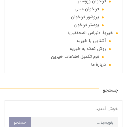
فراخوان‌ وپوستر
فراخوان متني
پروشور فراخوان
پوستر فراخون
خيريهٔ «نبراس المحققين»
آشنایی با خیریه
روش کمک به خیریه
فرم تکمیل اطلاعات خیرین
دربارهٔ ما
جستجو
خوش آمديد
جستجو