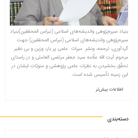
بنیاد سیره‌پژوهی واندیشه‌های اسلامی (نبراس المحققين)بنیاد
سیره‌پژوهی واندیشه‌های اسلامی (نبراس المحققين) جهت
گردآوری، ترجمه، ونشر میراث علمی پر بار، وزین و بی نظیر
مرحوم آيت الله علّامه سيد جعفر مرتضى العاملى و در راستاى
تحقّق بخشيدن به نظرات علمى پژوهشى و منویّات ايشان در
این زمینه تأسیس شده است.
اطلاعات بیش‌تر
دسته‌بندی