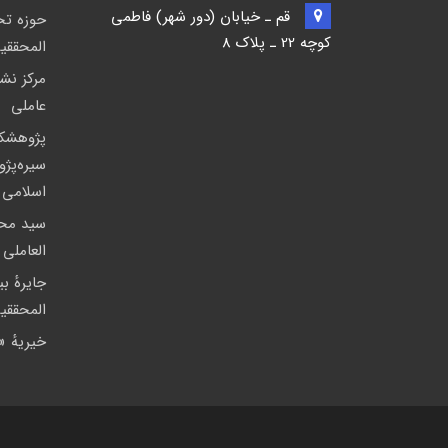
قم ـ خيابان (دور شهر) فاطمي
حوزه ت
كوچه 22 ـ پلاک 8
المحققی
مركز نشر
عاملی
پژوهشك
سیره‌پژ
اسلامی
سید مح
العاملی
جايرهٔ ب
المحققی
خيريهٔ 