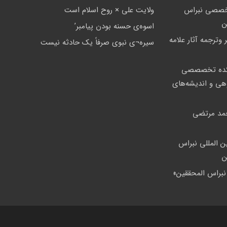
خصصی نبراس
ولايت على × روح اسلام است
ن
اسوه‌ى حسنه بودن پيامبر’
 وترجمه آثار علامه
سيره¬ى نبوى صرفاً يک حادثه نيست
ده تخصصصى
وهی و اندیشه‌های
مد مرتضی
ین المللی نبراس
ن
«نبراس المحققين»