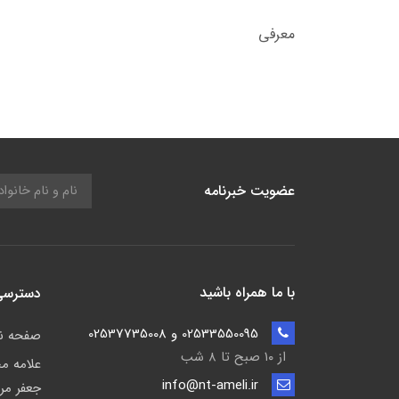
معرفی
عضویت خبرنامه
با ما همراه باشید
دسترسی
02533550095 و 02537735008
صفحه 
از ۱۰ صبح تا ۸ شب
علامه م
info@nt-ameli.ir
جعفر مر