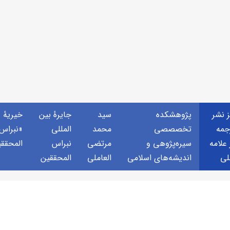
ز نشر
پژوهشكده
سید
جايرهٔ بین
خيريهٔ
جمه
تخصصصى
محمد
المللی
«نبراس
 علامه
سیره‌پژوهی و
مرتضی
نبراس
المحقق
لی
اندیشه‌های اسلامی
العاملی
المحققین