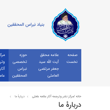
بنیاد نبراس المحققین
صفحه
علامه محقق
حوزه
مرك
نخست
آیت الله سید
تخصصی
وتر
جعفر مرتضی
نبراس
آثار
العاملی
المحققین
عام
خانه /
مركز نشر وترجمه آثار علامه عاملی
دربارهٔ ما
دربارهٔ ما