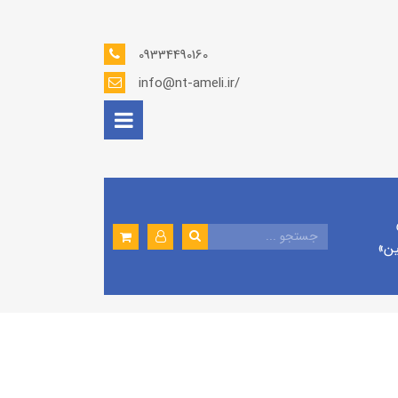
09334490160
info@nt-ameli.ir/
ين»