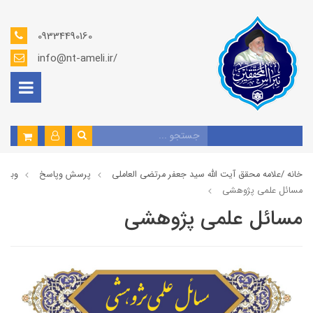
09334490160
info@nt-ameli.ir/
خانه /
علامه محقق آیت الله سید جعفر مرتضی العاملی
پرسش وپاسخ
وبلاگ
مسائل علمی پژوهشی
مسائل علمی پژوهشی