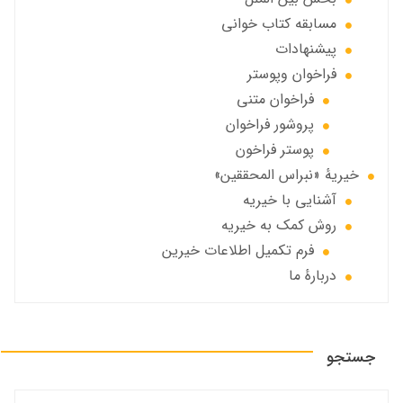
مسابقه کتاب خوانی
پیشنهادات
فراخوان‌ وپوستر
فراخوان متني
پروشور فراخوان
پوستر فراخون
خيريهٔ «نبراس المحققين»
آشنایی با خیریه
روش کمک به خیریه
فرم تکمیل اطلاعات خیرین
دربارهٔ ما
جستجو