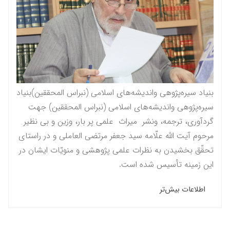
بنیاد سیره‌پژوهی واندیشه‌های اسلامی (نبراس المحققين)بنیاد
سیره‌پژوهی واندیشه‌های اسلامی (نبراس المحققين) جهت
گردآوری، ترجمه، ونشر میراث علمی پر بار، وزین و بی نظیر
مرحوم آيت الله علّامه سيد جعفر مرتضى العاملى و در راستاى
تحقّق بخشيدن به نظرات علمى پژوهشى و منویّات ايشان در
این زمینه تأسیس شده است.
اطلاعات بیش‌تر