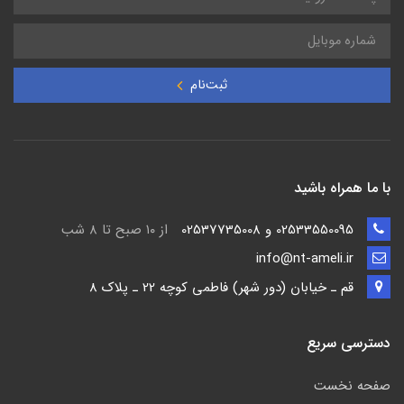
ثبت‌نام
با ما همراه باشید
02533550095 و 02537735008
از ۱۰ صبح تا ۸ شب
info@nt-ameli.ir
قم ـ خيابان (دور شهر) فاطمي كوچه 22 ـ پلاک 8
دسترسی سریع
صفحه نخست