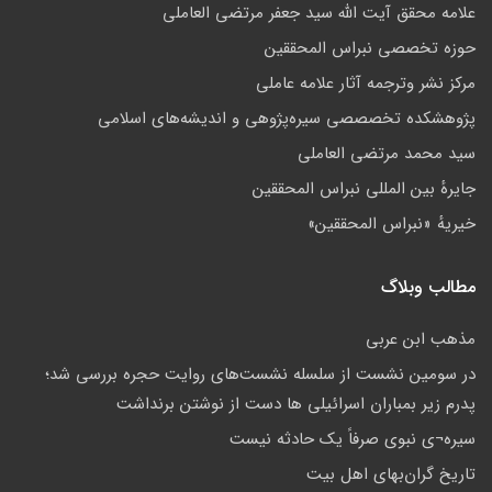
علامه محقق آیت الله سید جعفر مرتضی العاملی
حوزه تخصصی نبراس المحققین
مركز نشر وترجمه آثار علامه عاملی
پژوهشكده تخصصصى سیره‌پژوهی و اندیشه‌های اسلامی
سید محمد مرتضی العاملی
جايرهٔ بین المللی نبراس المحققین
خيريهٔ «نبراس المحققين»
مطالب وبلاگ
مذهب ابن عربى
در سومین نشست از سلسله نشست‌های روایت حجره بررسی شد؛
پدرم زیر بمباران اسرائیلی ها دست از نوشتن برنداشت
سيره¬ى نبوى صرفاً يک حادثه نيست
تاريخ گران‌بهاي اهل بيت