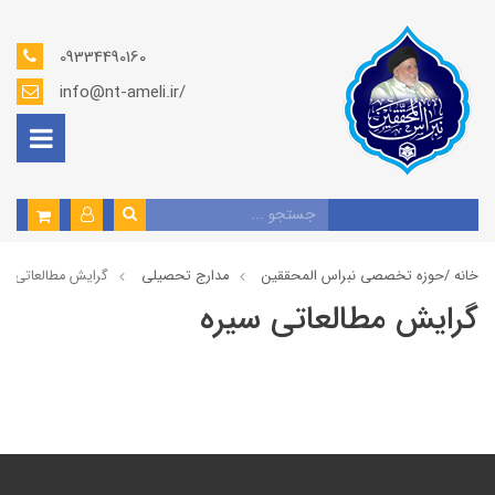
09334490160
info@nt-ameli.ir/
خانه /
حوزه تخصصی نبراس المحققین
مدارج تحصیلی
گرايش مطالعاتي سی
گرايش مطالعاتي سیره