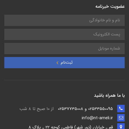
عضویت خبرنامه
ثبت‌نام
با ما همراه باشید
02533550095 و 02537735008
از ۱۰ صبح تا ۸ شب
info@nt-ameli.ir
قم ـ خيابان (دور شهر) فاطمي كوچه 22 ـ پلاک 8