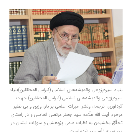
بنیاد سیره‌پژوهی واندیشه‌های اسلامی (نبراس المحققين)بنیاد
سیره‌پژوهی واندیشه‌های اسلامی (نبراس المحققين) جهت
گردآوری، ترجمه، ونشر میراث علمی پر بار، وزین و بی نظیر
مرحوم آيت الله علّامه سيد جعفر مرتضى العاملى و در راستاى
تحقّق بخشيدن به نظرات علمى پژوهشى و منویّات ايشان در
این زمینه تأسیس شده است.