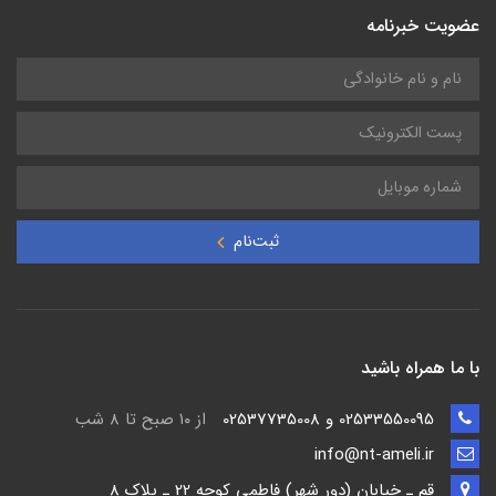
عضویت خبرنامه
ثبت‌نام
با ما همراه باشید
02533550095 و 02537735008
از ۱۰ صبح تا ۸ شب
info@nt-ameli.ir
قم ـ خيابان (دور شهر) فاطمي كوچه 22 ـ پلاک 8