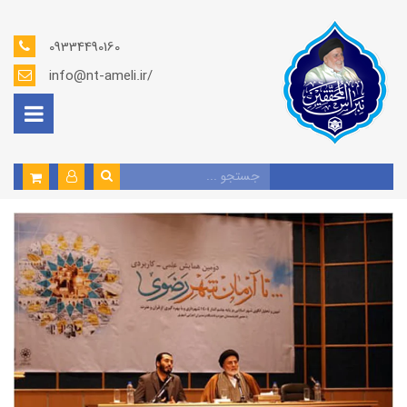
09334490160
info@nt-ameli.ir/