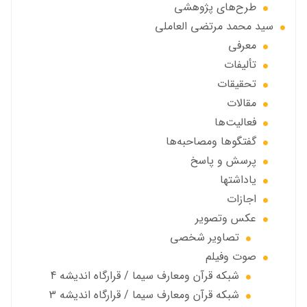
طرح‌های پژوهشی
سید محمد مرتضی العاملی
معرفی
تألیفات
تحقیقات
مقالات
فعالیت‌ها
گفتگوها ومصاحبه‌ها
پرسش و پاسخ
یاداشتها
اجازات
عكس وتصوير
تصاوير شخصى
صوت وفیلم
شبكه قرآن ومعارف سيما / قرارگاه انديشه 4
شبكه قرآن ومعارف سيما / قرارگاه انديشه 3