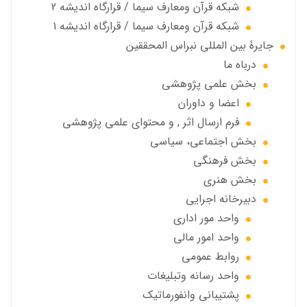
شبكه قرآن ومعارف سيما / قرارگاه انديشه 2
شبكه قرآن ومعارف سيما / قرارگاه انديشه 1
جايرهٔ بین المللی نبراس المحققین
درباه ما
بخش علمی پژوهشی
اعضا و داوران
فرم ارسال اثر , و محتوای علمی پژوهشی
بخش اجتماعی، سياسي
بخش فرهنگی
بخش هنری
دبیرخانه اجرایی
واحد مور اداری
واحد امور مالی
روابط عمومی
واحد رسانه وتبلیغات
پشتیبانی وانفورماتیک