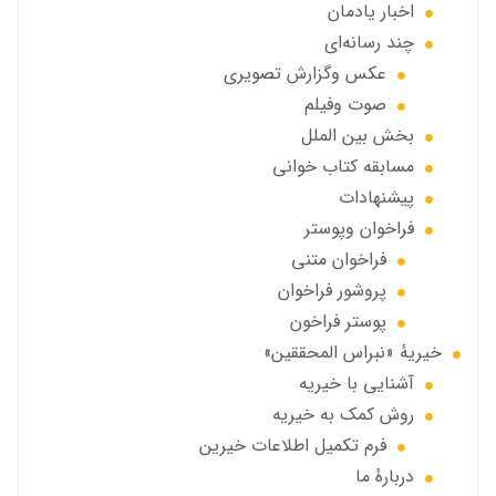
اخبار يادمان
چند رسانه‌ای
عکس وگزارش تصویری
صوت وفيلم
بخش بين الملل
مسابقه کتاب خوانی
پیشنهادات
فراخوان‌ وپوستر
فراخوان متني
پروشور فراخوان
پوستر فراخون
خيريهٔ «نبراس المحققين»
آشنایی با خیریه
روش کمک به خیریه
فرم تکمیل اطلاعات خیرین
دربارهٔ ما