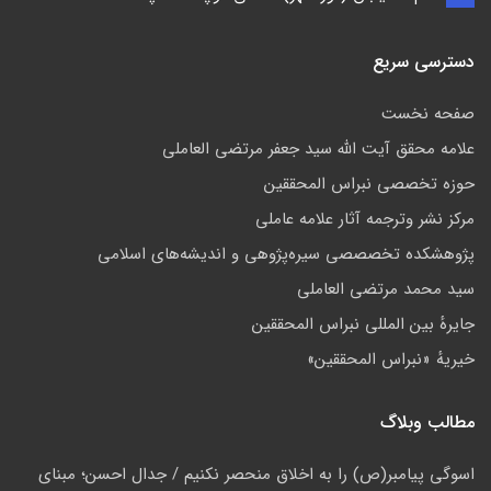
دسترسی سریع
صفحه نخست
علامه محقق آیت الله سید جعفر مرتضی العاملی
حوزه تخصصی نبراس المحققین
مركز نشر وترجمه آثار علامه عاملی
پژوهشكده تخصصصى سیره‌پژوهی و اندیشه‌های اسلامی
سید محمد مرتضی العاملی
جايرهٔ بین المللی نبراس المحققین
خيريهٔ «نبراس المحققين»
مطالب وبلاگ
اسوگی پیامبر(ص) را به اخلاق منحصر نکنیم / جدال احسن؛ مبنای