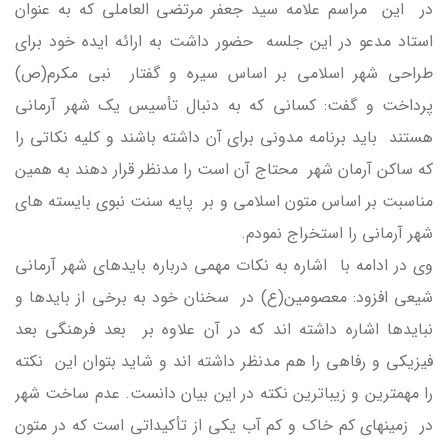
در این مراسم علامه سيد جعفر مرتضي العاملي كه به عنوان
استاد مدعو در اين جلسه حضور داشت به ارائه ايده خود براي
طراحي شهر اسلامي بر اساس سيره و گفتار نبي مكرم(ص)
پرداخت و گفت: كساني كه به دنبال تأسيس يك شهر آرماني
هستند بايد برنامه مدوني براي آن داشته باشند و كليه نكاتي را
كه ساكن آرمان شهر محتاج آن است را مدنظر قرار دهند به همين
مناسبت بر اساس متون اسلامي و بر پايه سنت نبوي بايسته هاي
شهر آرماني را استخراج نمودم.
وي در ادامه با اشاره به نكات مهمي درباره بايدهاي شهر آرماني
شيعي افزود: معصومين(ع) در سخنان خود به برخي از بايدها و
نبايدها اشاره داشته اند كه در آن علاوه بر بعد فرهنگي بعد
فيزيكي و رفاهي را هم مدنظر داشته اند و شايد بتوان اين نكته
را مهمترين و زيباترين نكته در اين بيان دانست. عدم ساخت شهر
در زمينهاي كم خاك و كم آب يكي از تأكيداتي است كه در متون