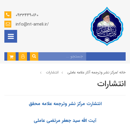
09334490160
info@nt-ameli.ir/
خانه /
مركز نشر وترجمه آثار علامه عاملی
انتشارات
انتشارات
انتشارت مرکز نشر وترجمه علامه محقق
آيت الله سید جعفر مرتضى عاملى