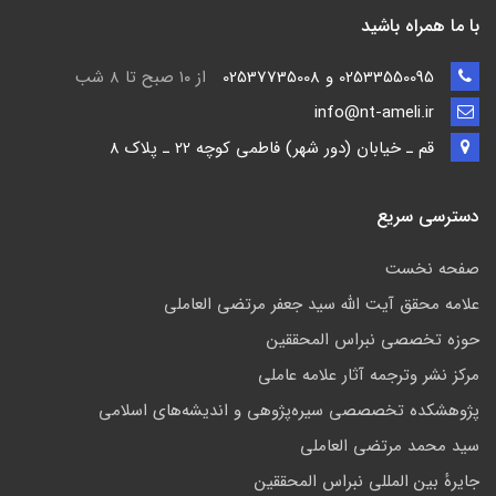
با ما همراه باشید
02533550095 و 02537735008
از ۱۰ صبح تا ۸ شب
info@nt-ameli.ir
قم ـ خيابان (دور شهر) فاطمي كوچه 22 ـ پلاک 8
دسترسی سریع
صفحه نخست
علامه محقق آیت الله سید جعفر مرتضی العاملی
حوزه تخصصی نبراس المحققین
مركز نشر وترجمه آثار علامه عاملی
پژوهشكده تخصصصى سیره‌پژوهی و اندیشه‌های اسلامی
سید محمد مرتضی العاملی
جايرهٔ بین المللی نبراس المحققین