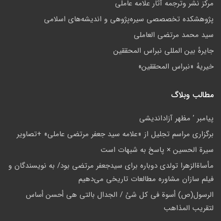
مركز نشر وترجمه آثار علامه عاملی
پژوهشكده تخصصصى سیره‌پژوهی و اندیشه‌های اسلامی
سید محمد مرتضی العاملی
جايرهٔ بین المللی نبراس المحققین
خيريهٔ «نبراس المحققين»
مطالب وبلاگ
پيامبر ’ مظهر آزادانديشی
برگزاری مراسم تجلیل از «علامه سید جعفر مرتضی عاملی» +تصاویر
سيرة الحسين × پاسخ به شبهات است
مأساة‌الزهرا تولدی دوباره برای سیدجعفر مرتضی بود/ به نویسندگان و
فیلم سازان مشاوره مطالعات تاریخی می‌دهیم
الرسول(ص) أسوة في کل شئ / الجدال بالتي هي أحسن أساس
لتقریب المذاهب