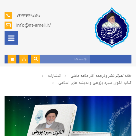
09334490160
info@nt-ameli.ir/
خانه /
مركز نشر وترجمه آثار علامه عاملی
انتشارات
كتاب الكوي سيره پژوهي وانديشه هاي اسلامي