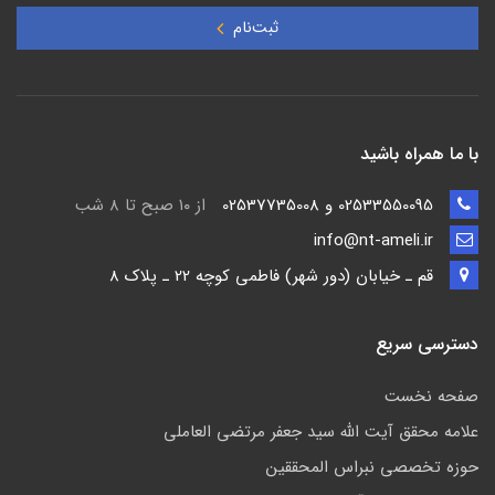
ثبت‌نام
با ما همراه باشید
02533550095 و 02537735008
از ۱۰ صبح تا ۸ شب
info@nt-ameli.ir
قم ـ خيابان (دور شهر) فاطمي كوچه 22 ـ پلاک 8
دسترسی سریع
صفحه نخست
علامه محقق آیت الله سید جعفر مرتضی العاملی
حوزه تخصصی نبراس المحققین