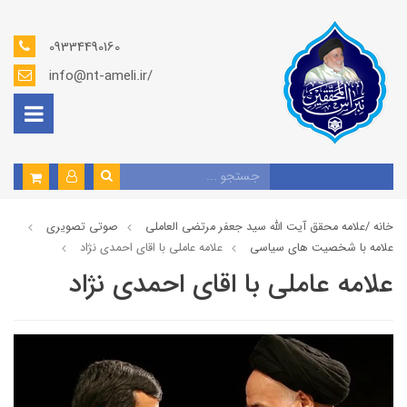
09334490160
info@nt-ameli.ir/
خانه /
علامه محقق آیت الله سید جعفر مرتضی العاملی
صوتي تصويري
علامه با شخصیت های سیاسی
علامه عاملي با اقای احمدی نژاد
علامه عاملي با اقای احمدی نژاد