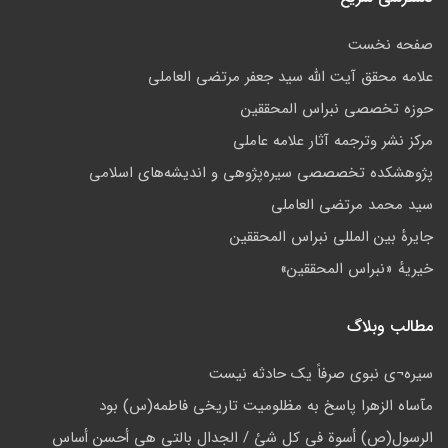
صفحه نخست
علامه محقق آیت الله سید جعفر مرتضی العاملی
حوزه تخصصی نبراس المحققین
مركز نشر وترجمه آثار علامه عاملی
پژوهشكده تخصصصى سیره‌پژوهی و اندیشه‌های اسلامی
سید محمد مرتضی العاملی
جايرهٔ بین المللی نبراس المحققین
خيريهٔ «نبراس المحققين»
مطالب وبلاگ
سيره¬ى نبوى صرفاً يک حادثه نيست
مآساه الزهرا پاسخ به مظلومیت تاریخی فاطمه(س) بود
الرسول(ص) أسوة في کل شئ / الجدال بالتي هي أحسن أساس