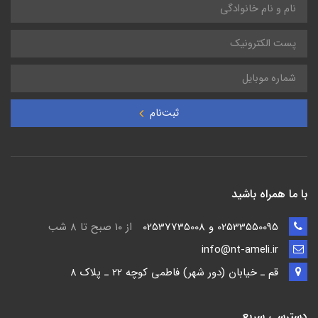
ثبت‌نام
با ما همراه باشید
02533550095 و 02537735008
از ۱۰ صبح تا ۸ شب
info@nt-ameli.ir
قم ـ خيابان (دور شهر) فاطمي كوچه 22 ـ پلاک 8
دسترسی سریع