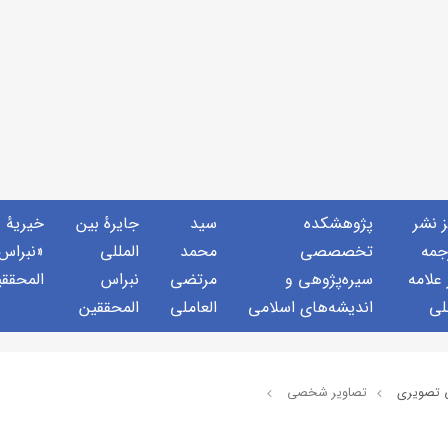
ز نشر
پژوهشكده
سید
جايرهٔ بین
خيريهٔ
جمه
تخصصصى
محمد
المللی
«نبراس
 علامه
سیره‌پژوهی و
مرتضی
نبراس
المحقق
لی
اندیشه‌های اسلامی
العاملی
المحققین
 تصويري
تصاویر شخصی