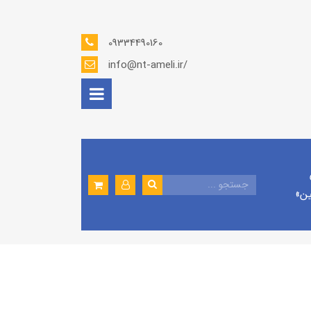
09334490160
info@nt-ameli.ir/
ين»