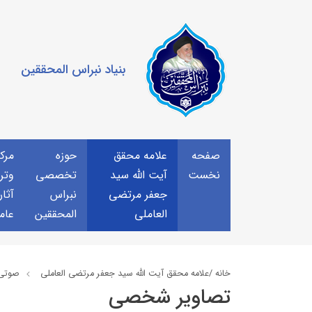
بنیاد نبراس المحققین
صفحه
علامه محقق
حوزه
مرك
نخست
آیت الله سید
تخصصی
وتر
جعفر مرتضی
نبراس
آثار
العاملی
المحققین
عام
خانه /
علامه محقق آیت الله سید جعفر مرتضی العاملی
صوتي
تصاویر شخصی