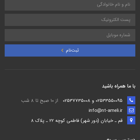
ثبت‌نام
با ما همراه باشید
02533550095 و 02537735008
از ۱۰ صبح تا ۸ شب
info@nt-ameli.ir
قم ـ خيابان (دور شهر) فاطمي كوچه 22 ـ پلاک 8
دسترسی سریع