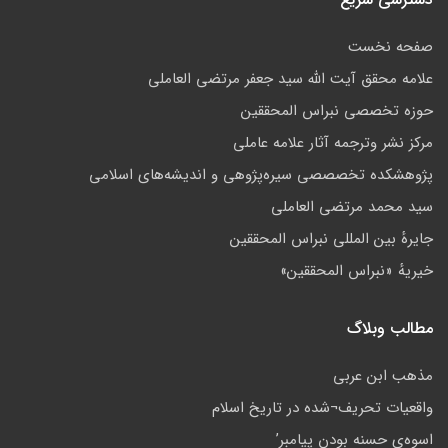
صفحه نخست
علامه محقق آیت الله سید جعفر مرتضی العاملی
حوزه تخصصی نبراس المحققین
مركز نشر وترجمه آثار علامه عاملی
پژوهشكده تخصصصى سیره‌پژوهی و اندیشه‌های اسلامی
سید محمد مرتضی العاملی
جايرهٔ بین المللی نبراس المحققین
خيريهٔ «نبراس المحققين»
مطالب وبلاگ
مذهب ابن عربى
واقعيات تحريف¬شده در تاريخ اسلام
اسوه‌ى حسنه بودن پيامبر’